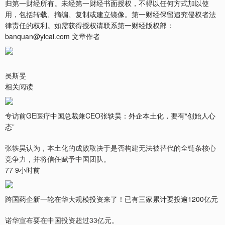
归第一财经所有。未经第一财经书面授权，不得以任何方式加以使
用，包括转载、摘编、复制或建立镜像。第一财经保留追究侵权者法
律责任的权利。如需获得授权请联系第一财经版权部：
banquan@yicai.com 文章作者
吴斯旻
相关阅读
专访前GE医疗中国总裁兼CEO张轶昊：外企本土化，要有“创始人心
态”
张轶昊认为，本土化的成败取决于是否构建无法被替代的全链条核心
竞争力，并将信任赋予中国团队。
77 9小时前
跨国药企新一轮在华大规模投资来了！已有三家累计要投逾1200亿元
诺华宣布要在中国投资超过33亿元。