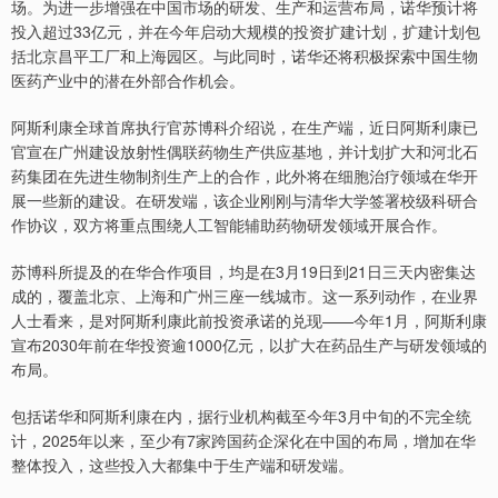
场。为进一步增强在中国市场的研发、生产和运营布局，诺华预计将
投入超过33亿元，并在今年启动大规模的投资扩建计划，扩建计划包
括北京昌平工厂和上海园区。与此同时，诺华还将积极探索中国生物
医药产业中的潜在外部合作机会。
阿斯利康全球首席执行官苏博科介绍说，在生产端，近日阿斯利康已
官宣在广州建设放射性偶联药物生产供应基地，并计划扩大和河北石
药集团在先进生物制剂生产上的合作，此外将在细胞治疗领域在华开
展一些新的建设。在研发端，该企业刚刚与清华大学签署校级科研合
作协议，双方将重点围绕人工智能辅助药物研发领域开展合作。
苏博科所提及的在华合作项目，均是在3月19日到21日三天内密集达
成的，覆盖北京、上海和广州三座一线城市。这一系列动作，在业界
人士看来，是对阿斯利康此前投资承诺的兑现——今年1月，阿斯利康
宣布2030年前在华投资逾1000亿元，以扩大在药品生产与研发领域的
布局。
包括诺华和阿斯利康在内，据行业机构截至今年3月中旬的不完全统
计，2025年以来，至少有7家跨国药企深化在中国的布局，增加在华
整体投入，这些投入大都集中于生产端和研发端。