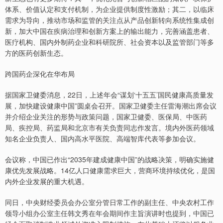
体系、价值认定和支付机制，为企业提供制度性激励；其二，以临床
需求为导向，推动市场和监管的关注点从产品创新转向系统性集成创
新，加大中国在疾病治理和创新方案上的输出能力，完善涵盖患者、
医疗机构、国内外制药企业和科研院所、社会资本以及监管部门等多
方的医药创新生态。
跨国药企深化在华布局
据国家卫健委消息，22日，上述年会“谋划‘十五五’国民健康高质量发
展，加快建设健康中国”圆桌会召开。国家卫健委主任雷海潮出席会议
并介绍企业关注的形势与政策问题，国家卫健委、医保局、中医药
局、疾控局、药监局和北京市有关负责同志作发言。境内外医药领域
知名企业负责人、国内高水平医院、高端智库代表等参加会议。
会议称，中国已作出“2035年建成健康中国”的战略决策，明确实施健
康优先发展战略。14亿人口健康需求巨大，营商环境持续优化，是国
内外企业发展的重大机遇。
同日，中央财经委员会办公室分管日常工作的副主任、中央农村工作
领导小组办公室主任韩文秀在年会期间作主旨演讲时也提到，中国已