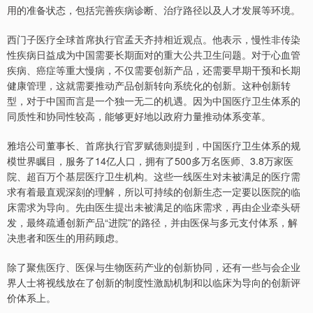
用的准备状态，包括完善疾病诊断、治疗路径以及人才发展等环境。
西门子医疗全球首席执行官孟天齐持相近观点。他表示，慢性非传染
性疾病日益成为中国需要长期面对的重大公共卫生问题。对于心血管
疾病、癌症等重大慢病，不仅需要创新产品，还需要早期干预和长期
健康管理，这就需要推动产品创新转向系统化的创新。这种创新转
型，对于中国而言是一个独一无二的机遇。因为中国医疗卫生体系的
同质性和协同性较高，能够更好地以政府力量推动体系变革。
雅培公司董事长、首席执行官罗赋德则提到，中国医疗卫生体系的规
模世界瞩目，服务了14亿人口，拥有了500多万名医师、3.8万家医
院、超百万个基层医疗卫生机构。这些一线医生对未被满足的医疗需
求有着最直观深刻的理解，所以可持续的创新生态一定要以医院的临
床需求为导向。先由医生提出未被满足的临床需求，再由企业牵头研
发，最终疏通创新产品“进院”的路径，并由医保与多元支付体系，解
决患者和医生的用药顾虑。
除了聚焦医疗、医保与生物医药产业的创新协同，还有一些与会企业
界人士将视线放在了创新的制度性激励机制和以临床为导向的创新评
价体系上。