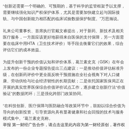
“创新还需要一个明确的、可预期的，基于科学的监管框架予以支撑，
需要继续强化知识产权保护体系，尤其是需要加快建立起与国际接
轨、与中国创新能力相匹配的临床试验数据保护制度。”万思瀚说。
礼来公司董事长、首席执行官戴文睿提出，对于新药、新技术及相关
医疗服务，一方面应该更好地获得来自医保的支付保障，另一方面需
要在临床中用HTA（卫生技术评价）等手段去衡量它们的效果，综合
评估它们的成本效益。
为提升创新干预的价值认知和评价体系，葛兰素史克（GSK）在年会
上发布的一份企业专题报告提出三点建议：一是推动价值评估标准升
级，在创新药评价中更全面反映干预措施在全社会视角下对人口健
康、劳动供给与社会经济韧性的长期贡献；二是依托国家医保局正在
开展的真实世界医保综合价值评价试点工作，逐步建立创新疗法“价值
验证”的数据闭环；三是强化跨部门政策协同。
“在科技创新、医疗保障与医防融合等政策环节中，鼓励以综合价值为
导向的创新投资，引导资源向具有显著健康和社会回报的技术与服务
模式集中。”葛兰素史克称。
举报 第一财经广告合作，请点击这里此内容为第一财经原创，著作权