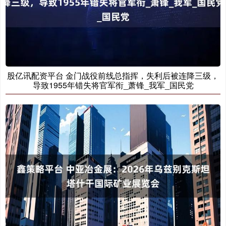
股亿讯配资平台 金门战役前线总指挥，失利后被连降三级，
导致1955年错失将官军衔_萧锋_我军_国民党