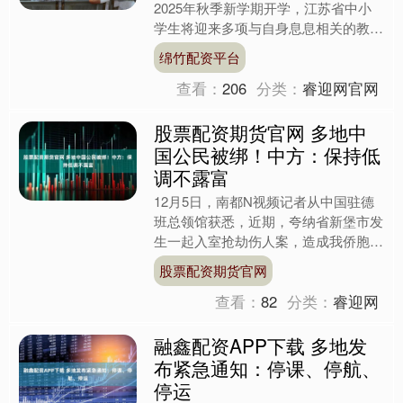
2025年秋季新学期开学，江苏省中小
学生将迎来多项与自身息息相关的教育
政策新变化。其中，根据江苏省政府发
绵竹配资平台
布的《关于印发江苏省....
查看：
206
分类：
睿迎网官网
股票配资期货官网 多地中
国公民被绑！中方：保持低
调不露富
12月5日，南都N视频记者从中国驻德
班总领馆获悉，近期，夸纳省新堡市发
生一起入室抢劫伤人案，造成我侨胞人
身伤害和财产损失。 总领馆谨此提醒
股票配资期货官网
广大侨胞，时值年末和南....
查看：
82
分类：
睿迎网
融鑫配资APP下载 多地发
布紧急通知：停课、停航、
停运