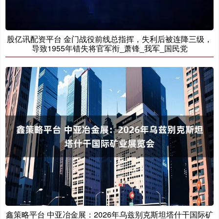
股亿讯配资平台 金门战役前线总指挥，失利后被连降三级，
导致1955年错失将官军衔_萧锋_我军_国民党
鑫策略平台 中亚冶金展：2026年乌兹别克斯坦塔什干国际矿