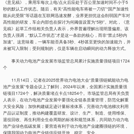
《意见稿》，乘用车每次上电/点火后应处于百公里加速时间不小于5
秒的默认工作状态。随后，有关“高性能电车将被一刀切”“国产加速性
能从此受限”等话题在互联网迅速发酵，业界更担忧这会削弱国产车对
高性能的研发，车企内部也在探讨为何阈值设置为“5秒”。对此，《意
见稿》起草工作组相关负责人表示，外界普遍理解出现明显偏差。该
负责人强调，“默认工作状态”才是这一条款的核心，而非“禁止5秒内
加速”。这意味着，一辆车能否具备3秒、4秒甚至更快的加速能力，并
未被写入限制；受到规制的，仅是车辆在启动瞬间的动力释放方式。
事关动力电池产业发展市场监管总局累计实施质量强链项目1724
个
11月14日，记者在2025世界动力电池大会“质量强链赋能动力电
池产业发展”专题会议上了解到，2024年以来，全国累计实施质量强
链项目1724个，解决质量堵点卡点18254个。市场监管总局有关负责
人表示，在动力电池产业发展中要强化全链条质量管理，防范化解重
大安全风险；加快构建碳足迹计量标准体系，完善动力电池梯次利用
产品认证制度，推动构建覆盖研发、设计、生产、制造、使用维保、
退役回收、再生利用全生命周期的标准和规范体系，共同助力动力电
池产业绿色低碳发展；要营造有利于动力电池产业建圈强链的环境，
保障我国动力电池产业链供应链开放、稳定、安全。