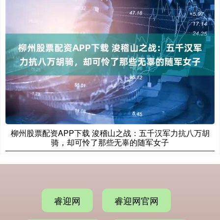
柳州股票配资APP下载 浚稽山之战：五千汉军力抗八万胡
骑，却可怜了那些无辜的随军女子
睿迎网
睿迎网官网