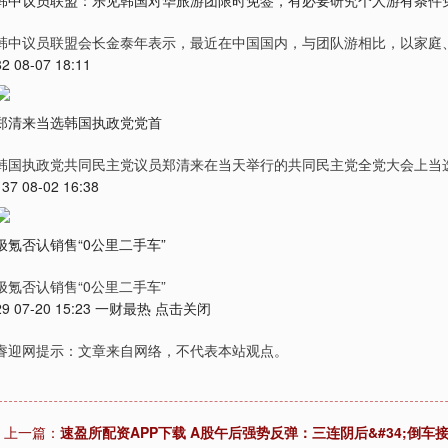
韩中议员联盟：乐见韩国对华旅游团限时免签，有必要研究个人游有条件
韩中议员联盟会长金泰年表示，最近在中国国内，与团队游相比，以家庭
82 08-07 18:11
郑清来当选韩国执政党党首
韩国执政党共同民主党议员郑清来在当天举行的共同民主党全党大会上当
137 08-02 16:38
极氪否认销售“0公里二手车”
极氪否认销售“0公里二手车”
29 07-20 15:23 一财最热 点击关闭
睿迎网提示：文章来自网络，不代表本站观点。
上一篇：
速盈所配资APP下载 A股午后强势反弹：三连阴后&#34;倒车