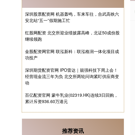
深圳股票配资网 机器轰鸣，车来车往，合武高铁六
安北站“五一”假期施工忙
红股网配资 北交所迎业绩披露高峰，北证50成份股
继续领跑
金股配资网官网 联泓新科：联泓格润一体化项目成
功投产
深圳期货配资官网 IPO雷达｜兢强科技下周上会！
经营现金流三年为负 北交所两轮问询紧盯供应商变
动
百亿配资官网 蒙牛乳业(02319.HK)连续3日回购，
累计斥资936.60万港元
推荐资讯