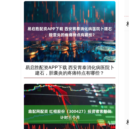
易启胜配资APP下载 西安胃泰消化病医院卜
建石，胆囊炎的疼痛特点有哪些？