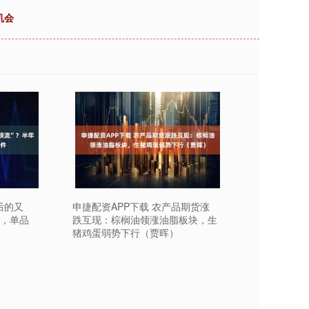
机会
之后的又
申捷配资APP下载 农产品期货涨
3，单品
跌互现：棕榈油领涨油脂板块，生
猪鸡蛋弱势下行（贾晖）