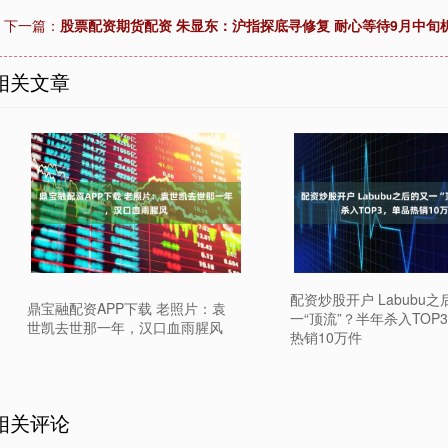
下一篇：
股票配资期货配资 朱显东：沪指探底寻修复 耐心等待9月中旬
相关文章
配资炒股开户 Labubu
鼎宝融配资APP下载 老照片：袁
一“顶流”？半年杀入TOP
世凯去世那一年，汉口血雨腥风
热销10万件
相关评论